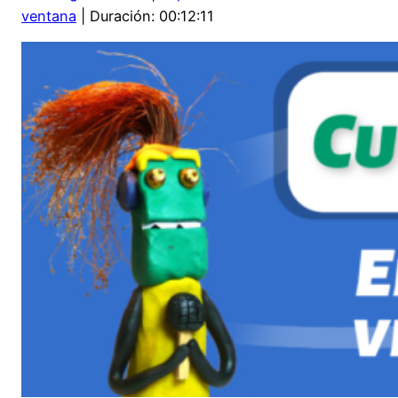
SHARE
ventana
|
Duración: 00:12:11
RSS FEED
LINK
EMBED