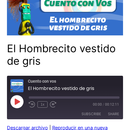
El Hombrecito vestido
de gris
Cuento con vos
El Hombrecito vestido de gris
Play
1x
00:00
/
00:12:11
Rewind
Fast
Episode
10
Forward
SUBSCRIBE
SHARE
Seconds
30
seconds
Descargar archivo
|
Reproducir en una nueva