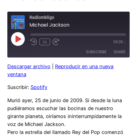
Radiombligo
Michael Jackson
Play
1x
00:00
/
Rewind
Fast
Episode
10
Forward
SUBSCRIBE
SHARE
Seconds
30
seconds
Descargar archivo
|
Reproducir en una nueva
SHARE
Spotify
ventana
RSS FEED
LINK
Suscribir:
Spotify
EMBED
Murió ayer, 25 de junio de 2009. Si desde la luna
pudiéramos escuchar las bocinas de nuestro
girante planeta, oiríamos ininterrumpidamente la
voz de Michael Jackson.
Pero la estrella del llamado Rey del Pop comenzó