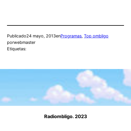
Publicado
24 mayo, 2013
en
Programas
, 
Top ombligo
por
webmaster
Etiquetas:
Radiombligo. 2023