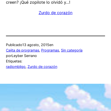
creen? ¡Qué zopilote lo olvidó y…!
Zurdo de corazón
Publicado
13 agosto, 2015
en
Cajita de programas
, 
Programas
, 
Sin categoría
por
Leyber Serrano
Etiquetas:
radiombligo
, 
Zurdo de corazón