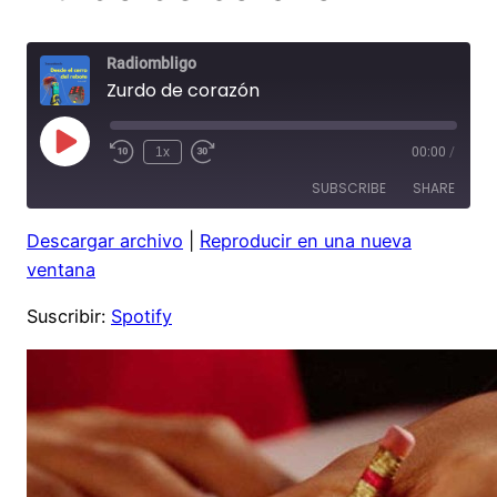
Radiombligo
Zurdo de corazón
Play
1x
00:00
/
Rewind
Fast
Episode
10
Forward
SUBSCRIBE
SHARE
Seconds
30
seconds
Descargar archivo
|
Reproducir en una nueva
SHARE
Spotify
ventana
RSS FEED
LINK
Suscribir:
Spotify
EMBED