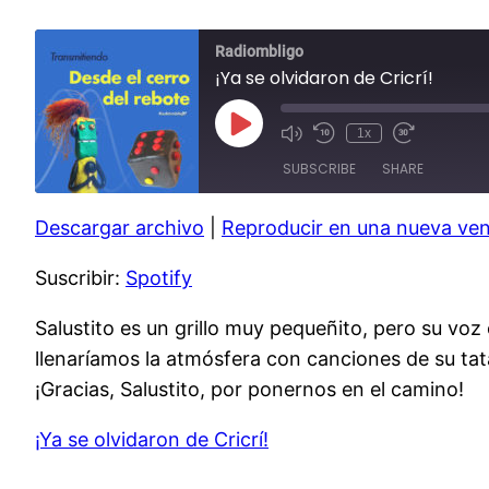
Radiombligo
¡Ya se olvidaron de Cricrí!
Play
1x
Mute/Unmute
Rewind
Fast
Episode
Episode
10
Forward
SUBSCRIBE
SHARE
Seconds
30
seconds
Descargar archivo
|
Reproducir en una nueva ve
SHARE
Spotify
Suscribir:
Spotify
RSS FEED
LINK
EMBED
Salustito es un grillo muy pequeñito, pero su vo
llenaríamos la atmósfera con canciones de su tata
¡Gracias, Salustito, por ponernos en el camino!
¡Ya se olvidaron de Cricrí!