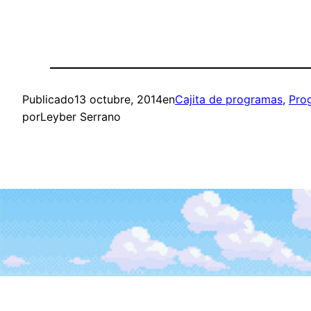
Publicado
13 octubre, 2014
en
Cajita de programas
, 
Pro
por
Leyber Serrano