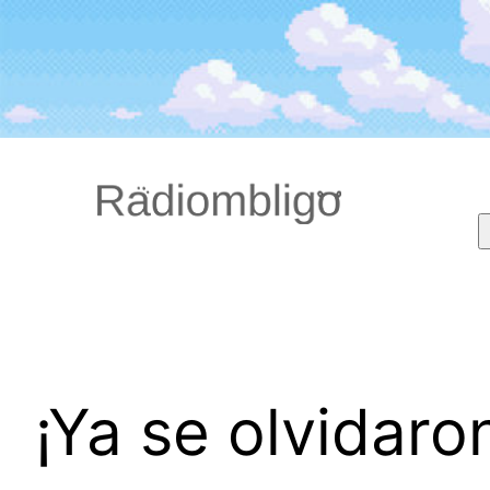
Saltar
al
contenido
¡Ya se olvidaron