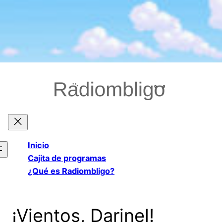
Saltar
al
contenido
Inicio
Cajita de programas
¿Qué es Radiombligo?
¡Vientos, Darinel!