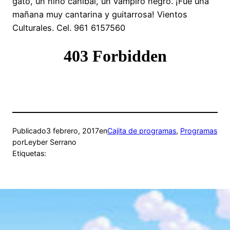
gato, un niño caníbal, un vampiro negro. ¡Fue una
mañana muy cantarina y guitarrosa! Vientos
Culturales. Cel. 961 6157560
Publicado
3 febrero, 2017
en
Cajita de programas
, 
Programas
por
Leyber Serrano
Etiquetas: