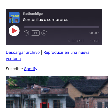
Radiombligo
Sombrillas o sombreros
Play
1x
00:00
/
Rewind
Fast
Episode
10
Forward
SUBSCRIBE
SHARE
Seconds
30
seconds
Descargar archivo
|
Reproducir en una nueva
SHARE
Spotify
ventana
RSS FEED
LINK
Suscribir:
Spotify
EMBED