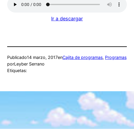
Ir a descargar
Publicado
14 marzo, 2017
en
Cajita de programas
, 
Programas
por
Leyber Serrano
Etiquetas: