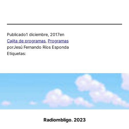
Publicado
1 diciembre, 2017
en
Cajita de programas
, 
Programas
por
Jesú Fernando Ríos Esponda
Etiquetas:
Radiombligo. 2023