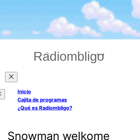
Saltar
al
contenido
Inicio
Cajita de programas
¿Qué es Radiombligo?
Snowman welkome