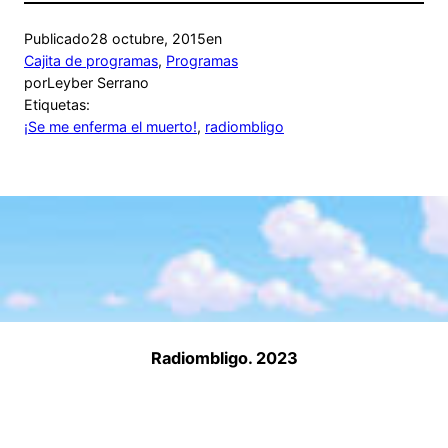
Publicado
28 octubre, 2015
en
Cajita de programas
, 
Programas
por
Leyber Serrano
Etiquetas:
¡Se me enferma el muerto!
, 
radiombligo
Radiombligo. 2023