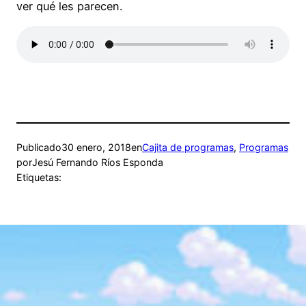
ver qué les parecen.
Publicado
30 enero, 2018
en
Cajita de programas
, 
Programas
por
Jesú Fernando Ríos Esponda
Etiquetas: