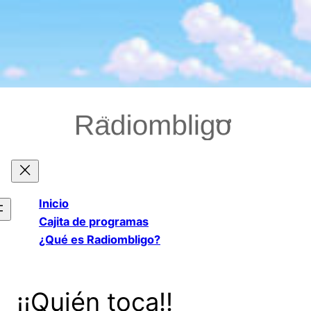
Saltar
al
contenido
Inicio
Cajita de programas
¿Qué es Radiombligo?
¡¡Quién toca!!