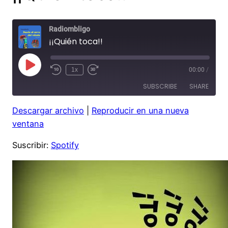
Radiombligo
¡¡Quién toca!!
Play
1x
00:00
/
Rewind
Fast
Episode
10
Forward
SUBSCRIBE
SHARE
Seconds
30
seconds
Descargar archivo
|
Reproducir en una nueva
SHARE
Spotify
ventana
RSS FEED
LINK
Suscribir:
Spotify
EMBED