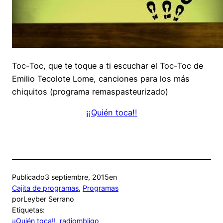
Toc-Toc, que te toque a ti escuchar el Toc-Toc de
Emilio Tecolote Lome, canciones para los más
chiquitos (programa remaspasteurizado)
¡¡Quién toca!!
Publicado
3 septiembre, 2015
en
Cajita de programas
, 
Programas
por
Leyber Serrano
Etiquetas:
¡¡Quién toca!!
, 
radiombligo