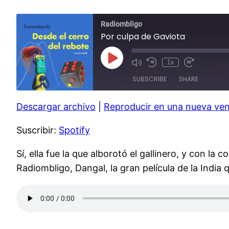
Radiombligo
Por culpa de Gaviota
Play
1x
Mute/Unmute
Rewind
Fast
Episode
Episode
10
Forward
SUBSCRIBE
SHARE
Seconds
30
seconds
Descargar archivo
|
Reproducir en una nueva ve
SHARE
Spotify
Suscribir:
Spotify
RSS FEED
LINK
EMBED
Sí, ella fue la que alborotó el gallinero, y con 
Radiombligo, Dangal, la gran película de la India q