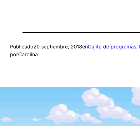
Publicado
20 septiembre, 2018
en
Cajita de programas
, 
por
Carolina