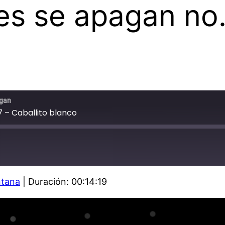
es se apagan no.
agan
 – Caballito blanco
ntana
|
Duración: 00:14:19