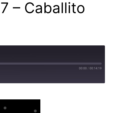
7 – Caballito
00:00
/
00:14:19