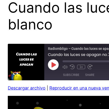
Cuando las luc
blanco
Radiombligo – Cuando las luces se ap
Cuando las luces se apagan no.7
Play
1x
Mute/Unmute
Rewind
Fast
Episode
Episode
10
Forward
SUBSCRIBE
SHARE
Seconds
30
seconds
Descargar archivo
|
Reproducir en una nueva ve
SHARE
RSS FEED
LINK