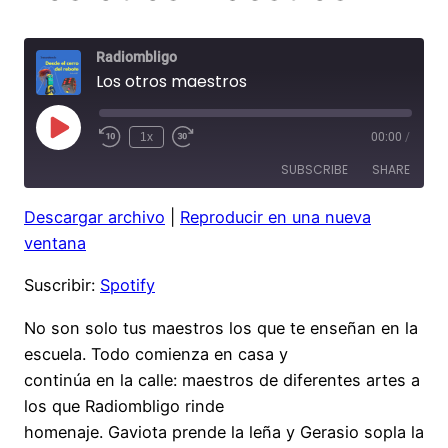
Radiombligo
Los otros maestros
Play
1x
00:00
/
Rewind
Fast
Episode
10
Forward
SUBSCRIBE
SHARE
Seconds
30
seconds
Descargar archivo
|
Reproducir en una nueva
SHARE
Spotify
ventana
RSS FEED
LINK
Suscribir:
Spotify
EMBED
No son solo tus maestros los que te enseñan en la
escuela. Todo comienza en casa y
continúa en la calle: maestros de diferentes artes a
los que Radiombligo rinde
homenaje. Gaviota prende la leña y Gerasio sopla la