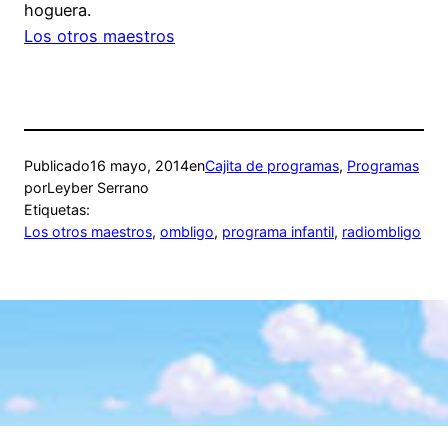
hoguera.
Los otros maestros
Publicado
16 mayo, 2014
en
Cajita de programas
, 
Programas
por
Leyber Serrano
Etiquetas:
Los otros maestros
, 
ombligo
, 
programa infantil
, 
radiombligo