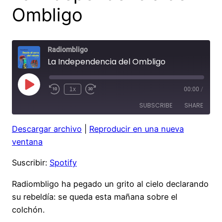
Ombligo
Radiombligo
La Independencia del Ombligo
Play
1x
00:00
/
Rewind
Fast
Episode
10
Forward
SUBSCRIBE
SHARE
Seconds
30
seconds
Descargar archivo
|
Reproducir en una nueva
SHARE
Spotify
ventana
RSS FEED
LINK
Suscribir:
Spotify
EMBED
Radiombligo ha pegado un grito al cielo declarando
su rebeldía: se queda esta mañana sobre el
colchón.