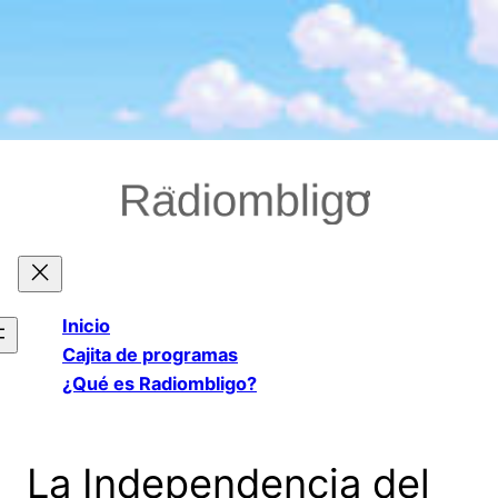
Saltar
al
contenido
Inicio
Cajita de programas
¿Qué es Radiombligo?
La Independencia del