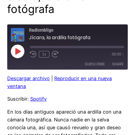
fotógrafa
Radiombligo
Jícara, la ardilla fotógrafa
Play
1x
00:00
/
Rewind
Fast
Episode
10
Forward
SUBSCRIBE
SHARE
Seconds
30
seconds
Descargar archivo
|
Reproducir en una nueva
SHARE
Spotify
ventana
RSS FEED
LINK
Suscribir:
Spotify
EMBED
En los días antiguos apareció una ardilla con una
cámara fotográfica. Nunca nadie en la selva
conocía una, así que causó revuelo y gran deseo