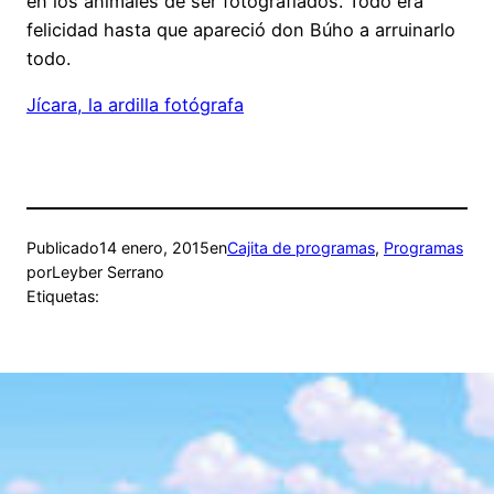
en los animales de ser fotografiados. Todo era
felicidad hasta que apareció don Búho a arruinarlo
todo.
Jícara, la ardilla fotógrafa
Publicado
14 enero, 2015
en
Cajita de programas
, 
Programas
por
Leyber Serrano
Etiquetas: