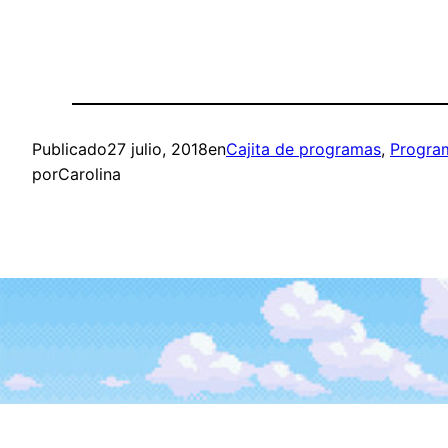
Publicado
27 julio, 2018
en
Cajita de programas
, 
Progra
por
Carolina