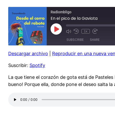
Radiombligo
En el pico de la Gaviota
Play
1x
Mute/Unmute
Rewind
Fast
Episode
Episode
10
Forward
SUBSCRIBE
SHARE
Seconds
30
seconds
Descargar archivo
|
Reproducir en una nueva ve
SHARE
Spotify
Suscribir:
Spotify
RSS FEED
LINK
EMBED
La que tiene el corazón de gota está de Pasteles
bueno! Porque ella, donde pone el deseo salta la 