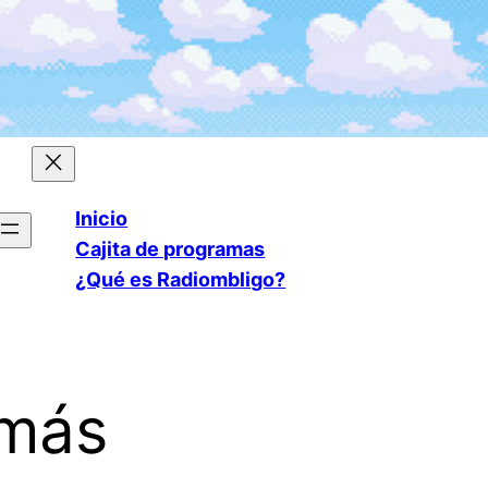
Inicio
Cajita de programas
¿Qué es Radiombligo?
amás