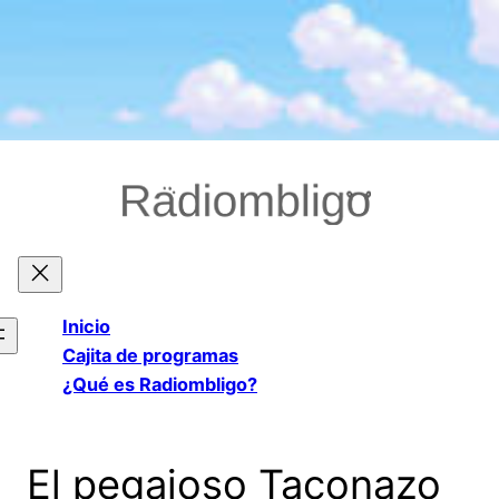
Saltar
al
contenido
Inicio
Cajita de programas
¿Qué es Radiombligo?
El pegajoso Taconazo