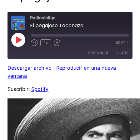
Radiombligo
El pegajoso Taconazo
Play
1x
00:00
/
Rewind
Fast
Episode
10
Forward
SUBSCRIBE
SHARE
Seconds
30
seconds
Descargar archivo
|
Reproducir en una nueva
SHARE
Spotify
ventana
RSS FEED
LINK
Suscribir:
Spotify
EMBED