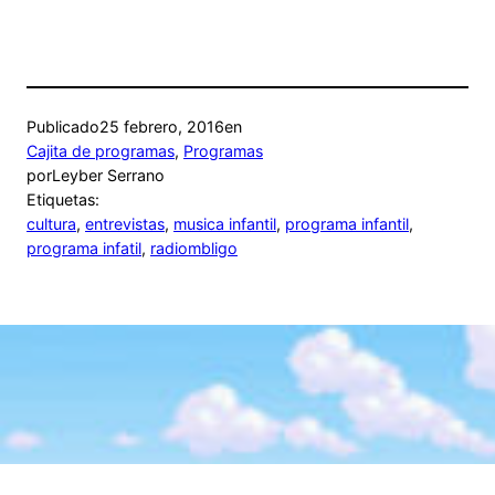
Publicado
25 febrero, 2016
en
Cajita de programas
, 
Programas
por
Leyber Serrano
Etiquetas:
cultura
, 
entrevistas
, 
musica infantil
, 
programa infantil
, 
programa infatil
, 
radiombligo