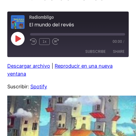
Radiombligo
El mundo del revés
Play
1x
00:00
/
Rewind
Fast
Episode
10
Forward
SUBSCRIBE
SHARE
Seconds
30
seconds
Descargar archivo
|
Reproducir en una nueva
SHARE
Spotify
ventana
RSS FEED
LINK
Suscribir:
Spotify
EMBED