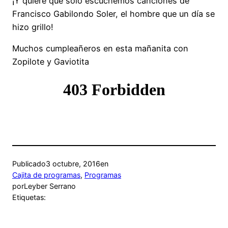
¡Y quiere que sólo escuchemos canciones de
Francisco Gabilondo Soler, el hombre que un día se
hizo grillo!
Muchos cumpleañeros en esta mañanita con
Zopilote y Gaviotita
Publicado
3 octubre, 2016
en
Cajita de programas
, 
Programas
por
Leyber Serrano
Etiquetas: