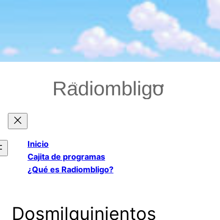
Saltar
al
contenido
Inicio
Cajita de programas
¿Qué es Radiombligo?
Dosmilquinientos