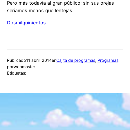
Pero más todavía al gran público: sin sus orejas
seríamos menos que lentejas.
Dosmilquinientos
Publicado
11 abril, 2014
en
Cajita de programas
, 
Programas
por
webmaster
Etiquetas: