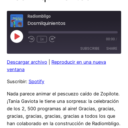
Radiombligo
Dosmilquinientos
Play
1x
00:00
/
Rewind
Fast
Episode
10
Forward
SUBSCRIBE
SHARE
Seconds
30
seconds
Descargar archivo
|
Reproducir en una nueva
SHARE
Spotify
ventana
RSS FEED
LINK
Suscribir:
Spotify
EMBED
Nada parece animar el pescuezo caído de Zopilote.
¡Tania Gaviota le tiene una sorpresa: la celebración
de los 2, 500 programas al aire! Gracias, gracias,
gracias, gracias, gracias, gracias a todos los que
han colaborado en la construcción de Radiombligo.