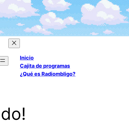
Inicio
Cajita de programas
¿Qué es Radiombligo?
odo!