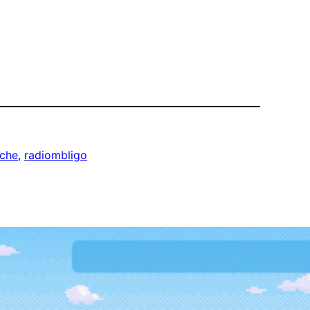
oche
, 
radiombligo