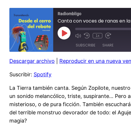
Radiombligo
Canta con voces de ranas en l
Play
1x
Mute/Unmute
Rewind
Fast
Episode
Episode
10
Forward
SUBSCRIBE
SHARE
Seconds
30
seconds
Descargar archivo
|
Reproducir en una nueva ve
SHARE
Spotify
Suscribir:
Spotify
RSS FEED
LINK
EMBED
La Tierra también canta. Según Zopilote, nuestro
un sonido melancólico, triste, suspirante… Pero a
misterioso, o de pura ficción. También escucharás
del terrible monstruo devorador de todo: el Aguje
magia?