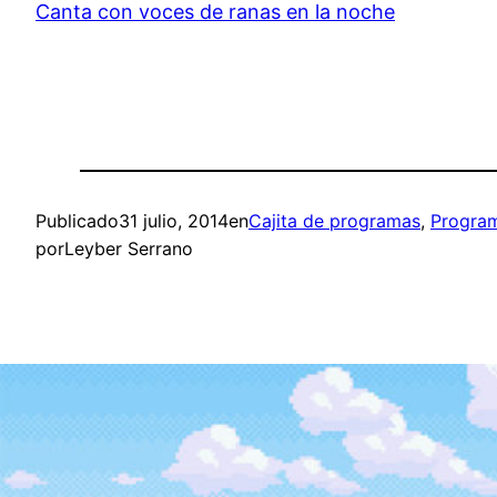
Canta con voces de ranas en la noche
Publicado
31 julio, 2014
en
Cajita de programas
, 
Progra
por
Leyber Serrano