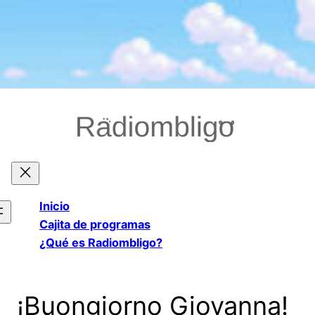
Saltar
al
contenido
Inicio
Cajita de programas
¿Qué es Radiombligo?
¡Buongiorno Giovanna!