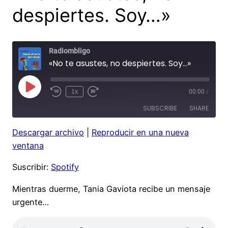
despiertes. Soy…»
Radiombligo
«No te asustes, no despiertes. Soy…»
Play
1x
00:00
/
Rewind
Fast
Episode
10
Forward
SUBSCRIBE
SHARE
Seconds
30
seconds
Descargar archivo
|
Reproducir en una nueva
SHARE
Spotify
ventana
RSS FEED
LINK
Suscribir:
Spotify
EMBED
Mientras duerme, Tania Gaviota recibe un mensaje
urgente…