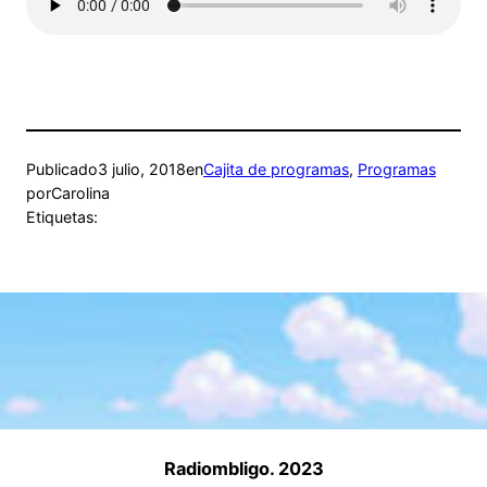
Publicado
3 julio, 2018
en
Cajita de programas
, 
Programas
por
Carolina
Etiquetas:
Radiombligo. 2023