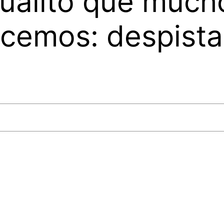
gualito que much
ocemos: despist