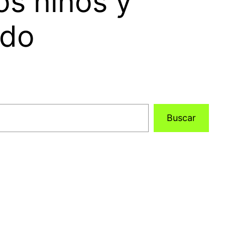
os niños y
ado
Buscar