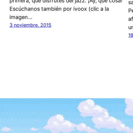
primera, que disfrutes del jazz. ¡Ay, qué cosa!
s
Escúchanos también por ivoox (clic a la
P
imagen…
af
3 noviembre, 2015
u
1