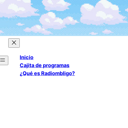
Inicio
Cajita de programas
¿Qué es Radiombligo?