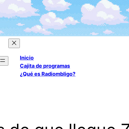
Inicio
Cajita de programas
¿Qué es Radiombligo?