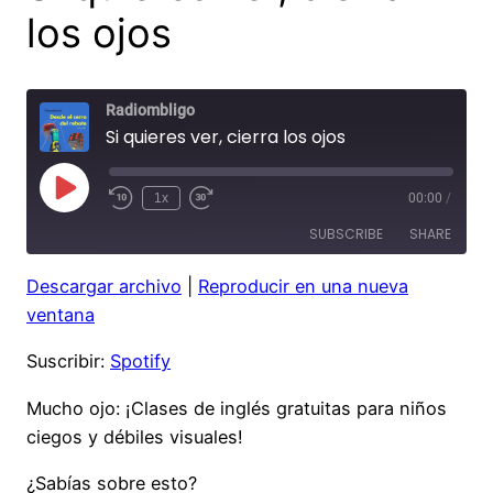
los ojos
Radiombligo
Si quieres ver, cierra los ojos
Play
1x
00:00
/
Rewind
Fast
Episode
10
Forward
SUBSCRIBE
SHARE
Seconds
30
seconds
Descargar archivo
|
Reproducir en una nueva
SHARE
Spotify
ventana
RSS FEED
LINK
Suscribir:
Spotify
EMBED
Mucho ojo: ¡Clases de inglés gratuitas para niños
ciegos y débiles visuales!
¿Sabías sobre esto?