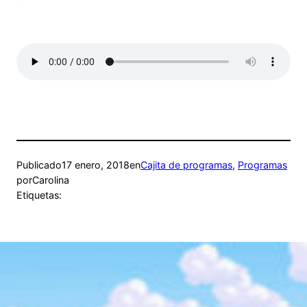
Publicado
17 enero, 2018
en
Cajita de programas
, 
Programas
por
Carolina
Etiquetas: