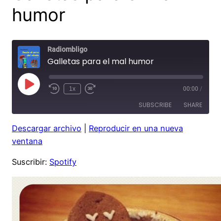
humor
Radiombligo
Galletas para el mal humor
Play
1x
00:00
/
Rewind
Fast
Episode
10
Forward
SUBSCRIBE
SHARE
Seconds
30
seconds
Descargar archivo
|
Reproducir en una nueva
SHARE
Spotify
ventana
RSS FEED
LINK
Suscribir:
Spotify
EMBED