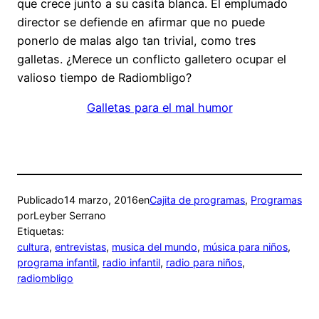
que crece junto a su casita blanca. El emplumado
director se defiende en afirmar que no puede
ponerlo de malas algo tan trivial, como tres
galletas. ¿Merece un conflicto galletero ocupar el
valioso tiempo de Radiombligo?
Galletas para el mal humor
Publicado
14 marzo, 2016
en
Cajita de programas
, 
Programas
por
Leyber Serrano
Etiquetas:
cultura
, 
entrevistas
, 
musica del mundo
, 
música para niños
, 
programa infantil
, 
radio infantil
, 
radio para niños
, 
radiombligo