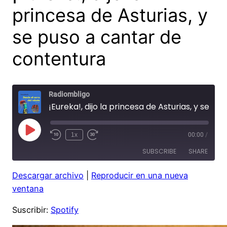
princesa de Asturias, y
se puso a cantar de
contentura
Radiombligo
¡Eureka!, dijo la princesa de Asturias, y se puso a cantar de contentura
Play
1x
00:00
/
Rewind
Fast
Episode
10
Forward
SUBSCRIBE
SHARE
Seconds
30
seconds
Descargar archivo
|
Reproducir en una nueva
SHARE
Spotify
ventana
RSS FEED
LINK
Suscribir:
Spotify
EMBED