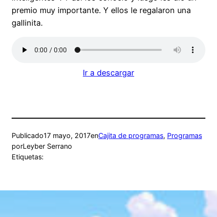
premio muy importante. Y ellos le regalaron una
gallinita.
Ir a descargar
Publicado
17 mayo, 2017
en
Cajita de programas
, 
Programas
por
Leyber Serrano
Etiquetas: