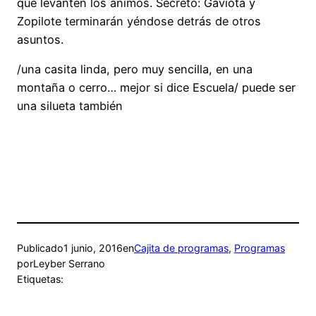
que levanten los ánimos. Secreto: Gaviota y
Zopilote terminarán yéndose detrás de otros
asuntos.
/una casita linda, pero muy sencilla, en una
montaña o cerro… mejor si dice Escuela/ puede ser
una silueta también
Publicado
1 junio, 2016
en
Cajita de programas
, 
Programas
por
Leyber Serrano
Etiquetas: