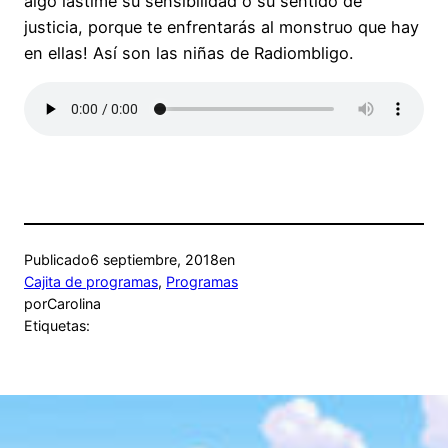
algo lastime su sensibilidad o su sentido de
justicia, porque te enfrentarás al monstruo que hay
en ellas! Así son las niñas de Radiombligo.
Publicado
6 septiembre, 2018
en
Cajita de programas
, 
Programas
por
Carolina
Etiquetas: