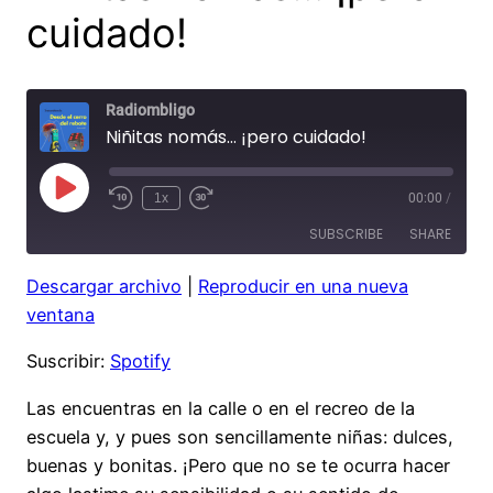
cuidado!
Radiombligo
Niñitas nomás… ¡pero cuidado!
Play
1x
00:00
/
Rewind
Fast
Episode
10
Forward
SUBSCRIBE
SHARE
Seconds
30
seconds
Descargar archivo
|
Reproducir en una nueva
SHARE
Spotify
ventana
RSS FEED
LINK
Suscribir:
Spotify
EMBED
Las encuentras en la calle o en el recreo de la
escuela y, y pues son sencillamente niñas: dulces,
buenas y bonitas. ¡Pero que no se te ocurra hacer