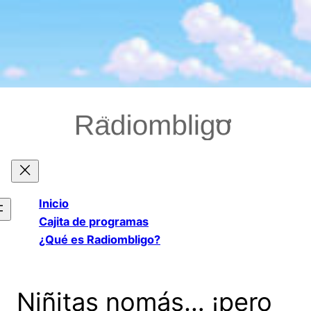
Saltar
al
contenido
Inicio
Cajita de programas
¿Qué es Radiombligo?
Niñitas nomás… ¡pero