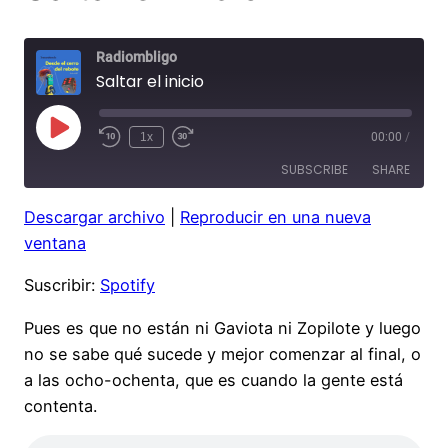
Radiombligo
Saltar el inicio
Play
1x
00:00
/
Rewind
Fast
Episode
10
Forward
SUBSCRIBE
SHARE
Seconds
30
seconds
Descargar archivo
|
Reproducir en una nueva
SHARE
Spotify
ventana
RSS FEED
LINK
Suscribir:
Spotify
EMBED
Pues es que no están ni Gaviota ni Zopilote y luego
no se sabe qué sucede y mejor comenzar al final, o
a las ocho-ochenta, que es cuando la gente está
contenta.