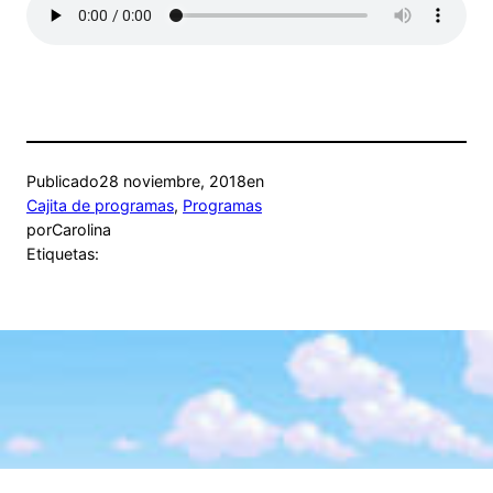
Publicado
28 noviembre, 2018
en
Cajita de programas
, 
Programas
por
Carolina
Etiquetas: