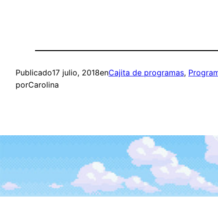
Publicado
17 julio, 2018
en
Cajita de programas
, 
Progra
por
Carolina