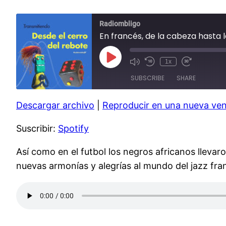
Radiombligo
En francés, de la cabeza hasta l
Play
1x
Mute/Unmute
Rewind
Fast
Episode
Episode
10
Forward
SUBSCRIBE
SHARE
Seconds
30
seconds
Descargar archivo
|
Reproducir en una nueva ve
SHARE
Spotify
Suscribir:
Spotify
RSS FEED
LINK
EMBED
Así como en el futbol los negros africanos llevar
nuevas armonías y alegrías al mundo del jazz fra