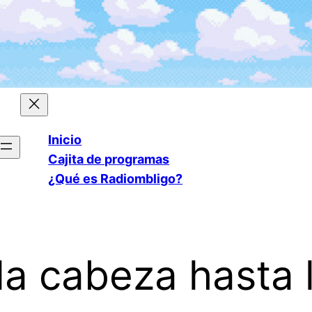
Inicio
Cajita de programas
¿Qué es Radiombligo?
la cabeza hasta 